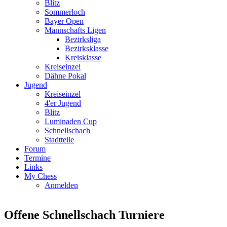
Blitz
Sommerloch
Bayer Open
Mannschafts Ligen
Bezirksliga
Bezirksklasse
Kreisklasse
Kreiseinzel
Dähne Pokal
Jugend
Kreiseinzel
4'er Jugend
Blitz
Luminaden Cup
Schnellschach
Stadtteile
Forum
Termine
Links
My Chess
Anmelden
Offene Schnellschach Turniere