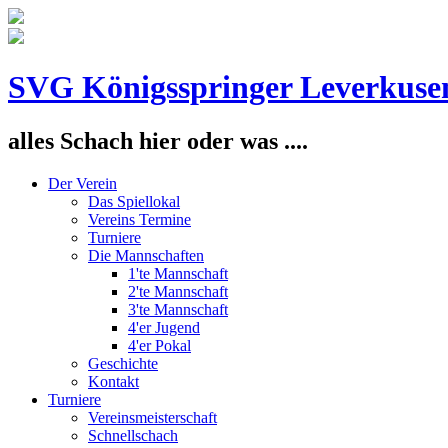
SVG Königsspringer Leverkuse
alles Schach hier oder was ....
Der Verein
Das Spiellokal
Vereins Termine
Turniere
Die Mannschaften
1'te Mannschaft
2'te Mannschaft
3'te Mannschaft
4'er Jugend
4'er Pokal
Geschichte
Kontakt
Turniere
Vereinsmeisterschaft
Schnellschach