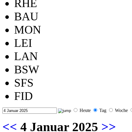
RHE
BAU
MON
LEI
LAN
BSW
SFS
FID
Heute
Tag
Woche
<<
4 Januar 2025
>>