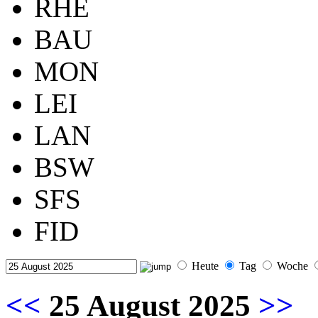
RHE
BAU
MON
LEI
LAN
BSW
SFS
FID
Heute
Tag
Woche
<<
25 August 2025
>>