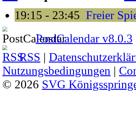
19:15 - 23:45
Freier Spi
PostCalendar v8.0.3
RSS
|
Datenschutzerklä
Nutzungsbedingungen
|
Con
© 2026
SVG Königsspringe