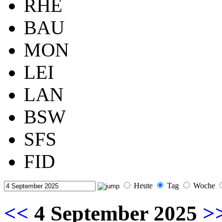
RHE
BAU
MON
LEI
LAN
BSW
SFS
FID
Heute
Tag
Woche
<<
4 September 2025
>