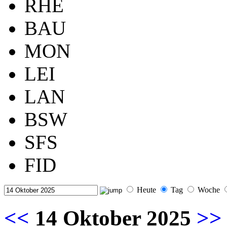
RHE
BAU
MON
LEI
LAN
BSW
SFS
FID
Heute
Tag
Woche
<<
14 Oktober 2025
>>