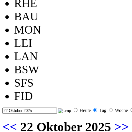
RHE
BAU
MON
LEI
LAN
BSW
SFS
FID
Heute
Tag
Woche
<<
22 Oktober 2025
>>