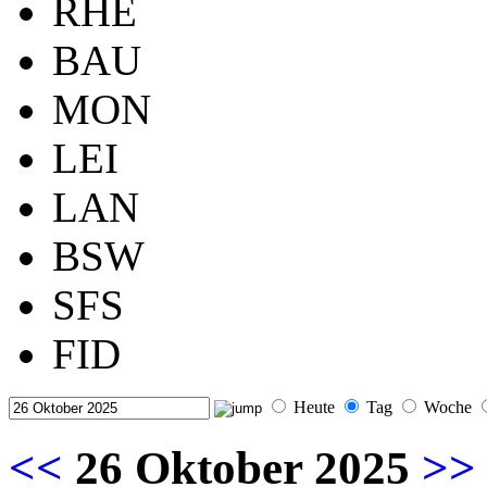
RHE
BAU
MON
LEI
LAN
BSW
SFS
FID
Heute
Tag
Woche
<<
26 Oktober 2025
>>