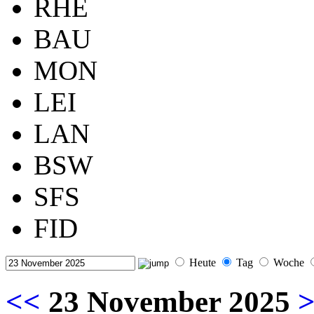
RHE
BAU
MON
LEI
LAN
BSW
SFS
FID
Heute
Tag
Woche
<<
23 November 2025