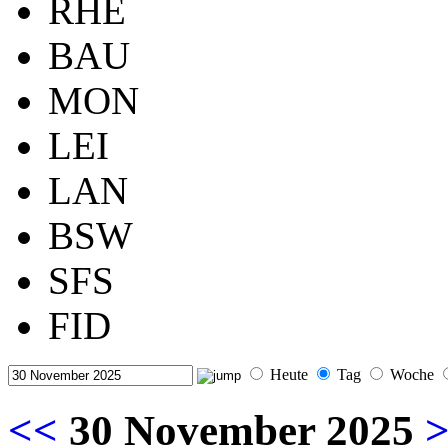
RHE
BAU
MON
LEI
LAN
BSW
SFS
FID
Heute
Tag
Woche
<<
30 November 2025