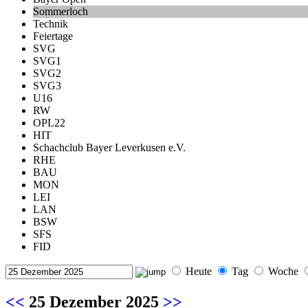
Sommerloch
Technik
Feiertage
SVG
SVG1
SVG2
SVG3
U16
RW
OPL22
HIT
Schachclub Bayer Leverkusen e.V.
RHE
BAU
MON
LEI
LAN
BSW
SFS
FID
Heute
Tag
Woche
<<
25 Dezember 2025
>>