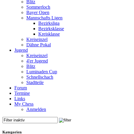
Blitz
Sommerloch
Bayer Open
Mannschafts Ligen
Bezirksliga
Bezirksklasse
Kreisklasse
Kreiseinzel
Dähne Pokal
Jugend
Kreiseinzel
4'er Jugend
Blitz
Luminaden Cup
Schnellschach
Stadtteile
Forum
Termine
Links
My Chess
Anmelden
Kategorien