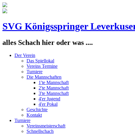
SVG Königsspringer Leverkuse
alles Schach hier oder was ....
Der Verein
Das Spiellokal
Vereins Termine
Turniere
Die Mannschaften
1'te Mannschaft
2'te Mannschaft
3'te Mannschaft
4'er Jugend
4'er Pokal
Geschichte
Kontakt
Turniere
Vereinsmeisterschaft
Schnellschach