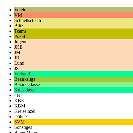
Verein
VM
Schnellschach
Blitz
Teams
Pokal
Jugend
JKE
JM
JB
Lumi
JS
Verband
Bezirksliga
Bezirksklasse
Kreisklasse
4er
KBE
KBM
Kreiseinzel
Dähne
SVM
Sonstiges
Bayer Open