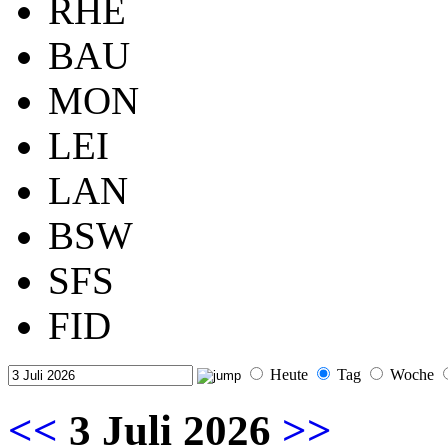
RHE
BAU
MON
LEI
LAN
BSW
SFS
FID
Heute
Tag
Woche
<<
3 Juli 2026
>>