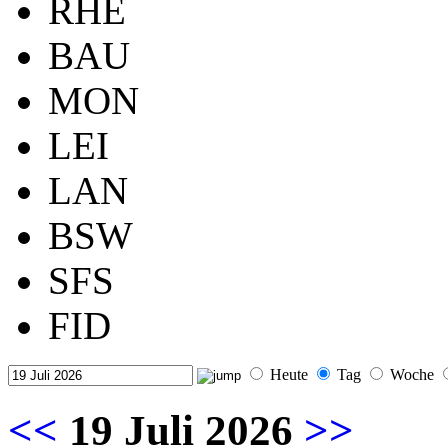
RHE
BAU
MON
LEI
LAN
BSW
SFS
FID
Heute
Tag
Woche
<<
19 Juli 2026
>>