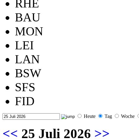
RHE
BAU
MON
LEI
LAN
BSW
SFS
FID
Heute
Tag
Woche
<<
25 Juli 2026
>>