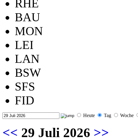
RHE
BAU
MON
LEI
LAN
BSW
SFS
FID
Heute
Tag
Woche
<<
29 Juli 2026
>>