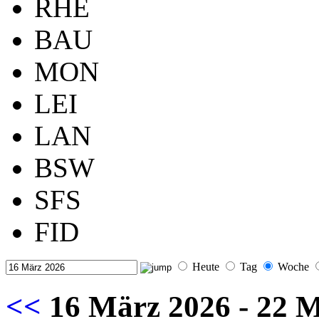
RHE
BAU
MON
LEI
LAN
BSW
SFS
FID
Heute
Tag
Woche
<<
16 März 2026 - 22 