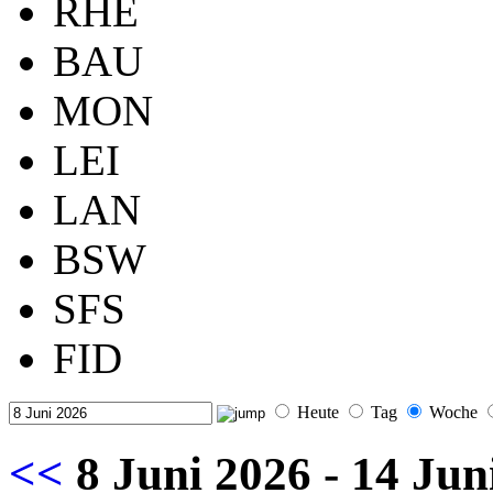
RHE
BAU
MON
LEI
LAN
BSW
SFS
FID
Heute
Tag
Woche
<<
8 Juni 2026 - 14 Ju