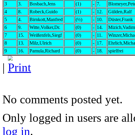
3
3.
Bosbach,Jens
(1)
-
7.
Blomeyer,Pet
4
8.
Robeck,Guido
(1)
-
12.
Gülden,Ralf
5
4.
Birnkott,Manfred
(½)
-
10.
Düster,Frank
6
9.
Witte,Volker,Dr.
(0)
-
14.
Mizich,Vadim
7
15.
Weißenfels,Siegf
(0)
-
11.
Winzer,Micha
8
13.
Milz,Ulrich
(0)
-
17.
Ehrlich,Micha
9
16.
Pamula,Richard
(0)
-
18.
spielfrei
|
No comments posted yet.
Only logged in users are a
log in
.