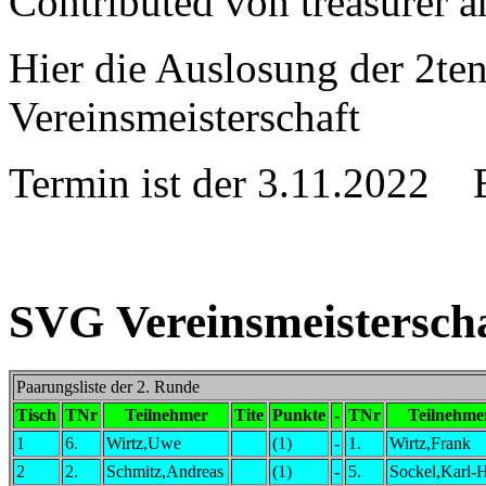
Contributed von treasurer 
Hier die Auslosung der 2te
Vereinsmeisterschaft
Termin ist der 3.11.2022 
SVG Vereinsmeisterscha
Paarungsliste der 2. Runde
Tisch
TNr
Teilnehmer
Tite
Punkte
-
TNr
Teilnehme
1
6.
Wirtz,Uwe
(1)
-
1.
Wirtz,Frank
2
2.
Schmitz,Andreas
(1)
-
5.
Sockel,Karl-