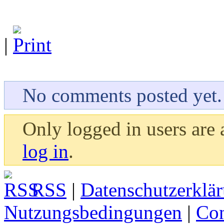
|
No comments posted yet.
Only logged in users are
log in
.
RSS
|
Datenschutzerklä
Nutzungsbedingungen
|
Con