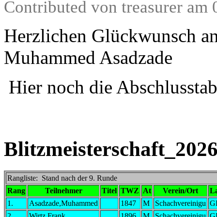
Contributed von treasurer am 
Herzlichen Glückwunsch an 
Muhammed Asadzade
Hier noch die Abschlusstab
Blitzmeisterschaft_202
Rangliste: Stand nach der 9. Runde
Rang
Teilnehmer
Titel
TWZ
At
Verein/Ort
L
1.
Asadzade,Muhammed
1847
M
Schachvereinigu
G
2.
Wirtz,Frank
1896
M
Schachvereinigu
G