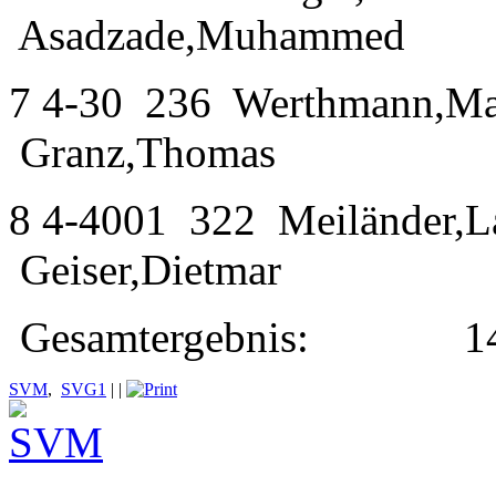
Asadzade,Muhammed
7
4-30
236
Werthmann,M
Granz,Thomas
8
4-4001
322
Meiländer,L
Geiser,Dietmar
Gesamtergebnis:
1
SVM
,
SVG1
|
|