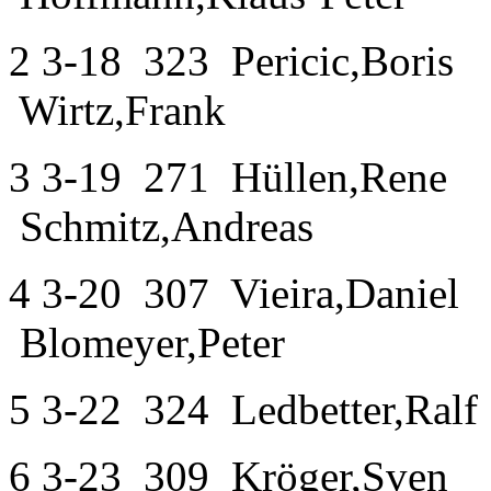
2
3-18
323
Pericic,Boris
Wirtz,Frank
3
3-19
271
Hüllen,R
Schmitz,Andreas
4
3-20
307
Vieira,Da
Blomeyer,Peter
5
3-22
324
Ledbetter,Ralf
6
3-23
309
Kröger,