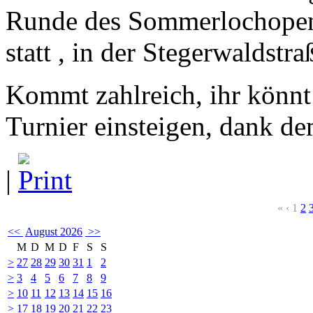
Runde des Sommerlochopen
statt , in der Stegerwaldst
Kommt zahlreich, ihr könnt 
Turnier einsteigen, dank d
|
«
‹
1
2
<<
August 2026
>>
M
D
M
D
F
S
S
>
27
28
29
30
31
1
2
>
3
4
5
6
7
8
9
>
10
11
12
13
14
15
16
>
17
18
19
20
21
22
23